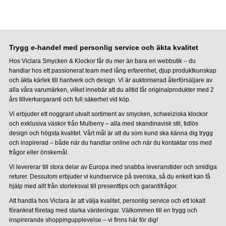
Trygg e-handel med personlig service och äkta kvalitet
Hos Viclara Smycken & Klockor får du mer än bara en webbutik – du
handlar hos ett passionerat team med lång erfarenhet, djup produktkunskap
och äkta kärlek till hantverk och design. Vi är auktoriserad återförsäljare av
alla våra varumärken, vilket innebär att du alltid får originalprodukter med 2
års tillverkargaranti och full säkerhet vid köp.
Vi erbjuder ett noggrant utvalt sortiment av smycken, schweiziska klockor
och exklusiva väskor från Mulberry – alla med skandinavisk stil, tidlös
design och högsta kvalitet. Vårt mål är att du som kund ska känna dig trygg
och inspirerad – både när du handlar online och när du kontaktar oss med
frågor eller önskemål.
Vi levererar till stora delar av Europa med snabba leveranstider och smidiga
returer. Dessutom erbjuder vi kundservice på svenska, så du enkelt kan få
hjälp med allt från storleksval till presenttips och garantifrågor.
Att handla hos Viclara är att välja kvalitet, personlig service och ett lokalt
förankrat företag med starka värderingar. Välkommen till en trygg och
inspirerande shoppingupplevelse – vi finns här för dig!