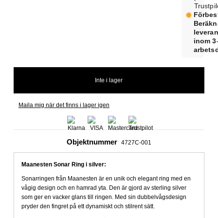
Trustpil
Förbest
Beräkn
levera
inom 3
arbets
Maila mig när det finns i lager igen
Objektnummer
4727C-001
Maanesten Sonar Ring i silver:
Sonarringen från Maanesten är en unik och elegant ring med en
vågig design och en hamrad yta. Den är gjord av sterling silver
som ger en vacker glans till ringen. Med sin dubbelvågsdesign
pryder den fingret på ett dynamiskt och stilrent sätt.