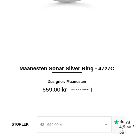
Maanesten Sonar Silver Ring - 4727C
Designer:
Maanesten
659,00 kr
INTE I LAGER
Betyg
STORLEK
4,9 av 
på