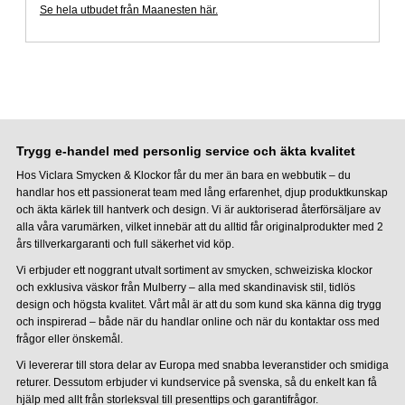
Se hela utbudet från Maanesten här.
Trygg e-handel med personlig service och äkta kvalitet
Hos Viclara Smycken & Klockor får du mer än bara en webbutik – du
handlar hos ett passionerat team med lång erfarenhet, djup produktkunskap
och äkta kärlek till hantverk och design. Vi är auktoriserad återförsäljare av
alla våra varumärken, vilket innebär att du alltid får originalprodukter med 2
års tillverkargaranti och full säkerhet vid köp.
Vi erbjuder ett noggrant utvalt sortiment av smycken, schweiziska klockor
och exklusiva väskor från Mulberry – alla med skandinavisk stil, tidlös
design och högsta kvalitet. Vårt mål är att du som kund ska känna dig trygg
och inspirerad – både när du handlar online och när du kontaktar oss med
frågor eller önskemål.
Vi levererar till stora delar av Europa med snabba leveranstider och smidiga
returer. Dessutom erbjuder vi kundservice på svenska, så du enkelt kan få
hjälp med allt från storleksval till presenttips och garantifrågor.