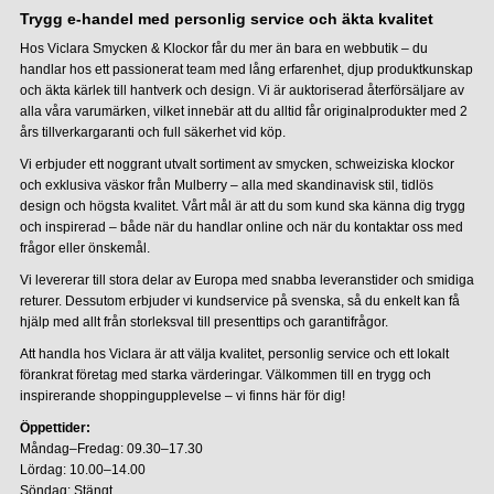
Trygg e-handel med personlig service och äkta kvalitet
Hos Viclara Smycken & Klockor får du mer än bara en webbutik – du
handlar hos ett passionerat team med lång erfarenhet, djup produktkunskap
och äkta kärlek till hantverk och design. Vi är auktoriserad återförsäljare av
alla våra varumärken, vilket innebär att du alltid får originalprodukter med 2
års tillverkargaranti och full säkerhet vid köp.
Vi erbjuder ett noggrant utvalt sortiment av smycken, schweiziska klockor
och exklusiva väskor från Mulberry – alla med skandinavisk stil, tidlös
design och högsta kvalitet. Vårt mål är att du som kund ska känna dig trygg
och inspirerad – både när du handlar online och när du kontaktar oss med
frågor eller önskemål.
Vi levererar till stora delar av Europa med snabba leveranstider och smidiga
returer. Dessutom erbjuder vi kundservice på svenska, så du enkelt kan få
hjälp med allt från storleksval till presenttips och garantifrågor.
Att handla hos Viclara är att välja kvalitet, personlig service och ett lokalt
förankrat företag med starka värderingar. Välkommen till en trygg och
inspirerande shoppingupplevelse – vi finns här för dig!
Öppettider:
Måndag–Fredag: 09.30–17.30
Lördag: 10.00–14.00
Söndag: Stängt