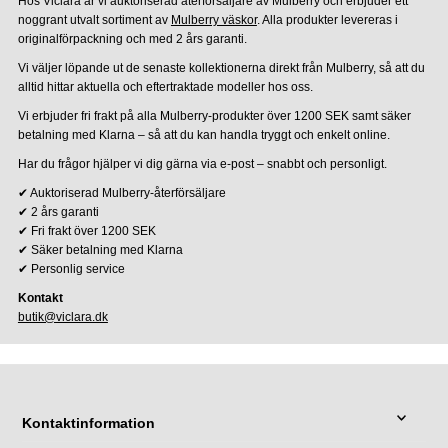
Hos Viclara är vi auktoriserad återförsäljare av Mulberry och erbjuder ett
noggrant utvalt sortiment av
Mulberry väskor
. Alla produkter levereras i
originalförpackning och med 2 års garanti.
Vi väljer löpande ut de senaste kollektionerna direkt från Mulberry, så att du
alltid hittar aktuella och eftertraktade modeller hos oss.
Vi erbjuder fri frakt på alla Mulberry-produkter över 1200 SEK samt säker
betalning med Klarna – så att du kan handla tryggt och enkelt online.
Har du frågor hjälper vi dig gärna via e-post – snabbt och personligt.
✔ Auktoriserad Mulberry-återförsäljare
✔ 2 års garanti
✔ Fri frakt över 1200 SEK
✔ Säker betalning med Klarna
✔ Personlig service
Kontakt
butik@viclara.dk
Kontaktinformation