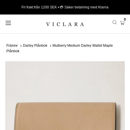
Fri frakt från 1200 SEK • 💳 Säker betalning med Klarna
0
Främre
Darley Plånbok
Mulberry Medium Darley Wallet Maple
Plånbok