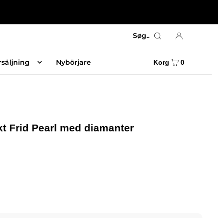
Søg..
rsäljning
Nybörjare
Korg
0
 Frid Pearl med diamanter