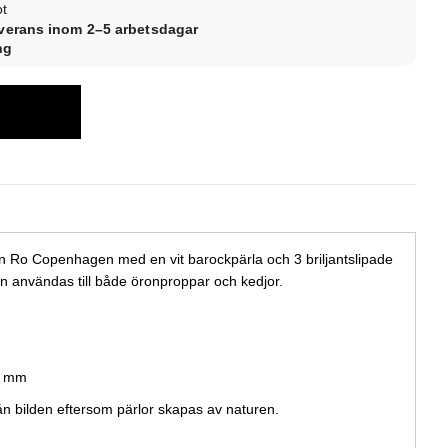
ot
everans inom 2–5 arbetsdagar
ng
ån Ro Copenhagen med en vit barockpärla och 3 briljantslipade
Kan användas till både öronproppar och kedjor.
13 mm
ån bilden eftersom pärlor skapas av naturen.