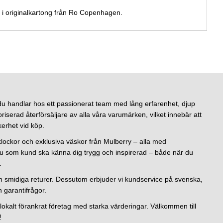
 i originalkartong från Ro Copenhagen.
u handlar hos ett passionerat team med lång erfarenhet, djup
riserad återförsäljare av alla våra varumärken, vilket innebär att
kerhet vid köp.
klockor och exklusiva väskor från Mulberry – alla med
tt du som kund ska känna dig trygg och inspirerad – både när du
.
ch smidiga returer. Dessutom erbjuder vi kundservice på svenska,
h garantifrågor.
tt lokalt förankrat företag med starka värderingar. Välkommen till
!