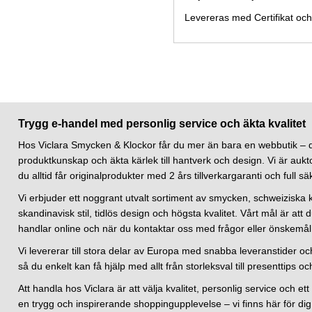
Levereras med Certifikat och
Trygg e-handel med personlig service och äkta kvalitet
Hos Viclara Smycken & Klockor får du mer än bara en webbutik – d
produktkunskap och äkta kärlek till hantverk och design. Vi är aukto
du alltid får originalprodukter med 2 års tillverkargaranti och full sä
Vi erbjuder ett noggrant utvalt sortiment av smycken, schweiziska 
skandinavisk stil, tidlös design och högsta kvalitet. Vårt mål är a
handlar online och när du kontaktar oss med frågor eller önskemål
Vi levererar till stora delar av Europa med snabba leveranstider o
så du enkelt kan få hjälp med allt från storleksval till presenttips oc
Att handla hos Viclara är att välja kvalitet, personlig service och e
en trygg och inspirerande shoppingupplevelse – vi finns här för dig