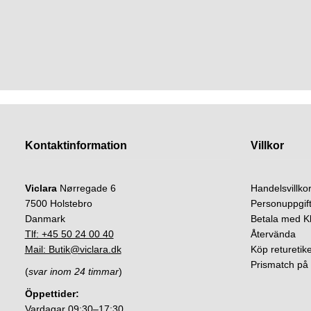
Kontaktinformation
Villkor
Viclara
Nørregade 6
Handelsvillko
7500 Holstebro
Personuppgift
Danmark
Betala med K
Tlf: +45 50 24 00 40
Återvända
Mail: Butik@viclara.dk
Köp returetike
Prismatch på 
(
svar inom 24 timmar
)
Öppettider:
Vardagar 09:30–17:30