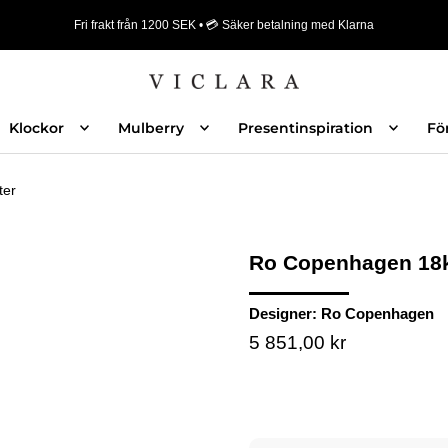
Fri frakt från 1200 SEK • 💳 Säker betalning med Klarna
Klockor
Mulberry
Presentinspiration
Fö
ter
Ro Copenhagen 18kt
Designer:
Ro Copenhagen
5 851,00 kr