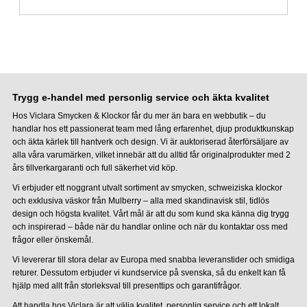
Trygg e-handel med personlig service och äkta kvalitet
Hos Viclara Smycken & Klockor får du mer än bara en webbutik – du
handlar hos ett passionerat team med lång erfarenhet, djup produktkunskap
och äkta kärlek till hantverk och design. Vi är auktoriserad återförsäljare av
alla våra varumärken, vilket innebär att du alltid får originalprodukter med 2
års tillverkargaranti och full säkerhet vid köp.
Vi erbjuder ett noggrant utvalt sortiment av smycken, schweiziska klockor
och exklusiva väskor från Mulberry – alla med skandinavisk stil, tidlös
design och högsta kvalitet. Vårt mål är att du som kund ska känna dig trygg
och inspirerad – både när du handlar online och när du kontaktar oss med
frågor eller önskemål.
Vi levererar till stora delar av Europa med snabba leveranstider och smidiga
returer. Dessutom erbjuder vi kundservice på svenska, så du enkelt kan få
hjälp med allt från storleksval till presenttips och garantifrågor.
Att handla hos Viclara är att välja kvalitet, personlig service och ett lokalt