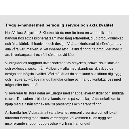
Trygg e-handel med personlig service och äkta kvalitet
Hos Viclara Smycken & Klockor får du mer än bara en webbutik – du
handlar hos ett passionerat team med lång erfarenhet, djup produktkunskap
och äkta kärlek till hantverk och design. Vi är auktoriserad återförsäljare av
alla våra varumärken, vilket innebär att du alltid får originalprodukter med 2
års tillverkargaranti och full säkerhet vid köp.
Vi erbjuder ett noggrant utvalt sortiment av smycken, schweiziska klockor
och exklusiva väskor från Mulberry – alla med skandinavisk stil, tidlös
design och högsta kvalitet. Vårt mål är att du som kund ska känna dig trygg
och inspirerad – både när du handlar online och när du kontaktar oss med
frågor eller önskemål.
Vi levererar till stora delar av Europa med snabba leveranstider och smidiga
returer. Dessutom erbjuder vi kundservice på svenska, så du enkelt kan få
hjälp med allt från storleksval till presenttips och garantifrågor.
Att handla hos Viclara är att välja kvalitet, personlig service och ett lokalt
förankrat företag med starka värderingar. Välkommen till en trygg och
inspirerande shoppingupplevelse – vi finns här för dig!