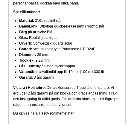
personanpassa klockan med olika band.
Specifikationer:
Material:
316L rostfritt stål
Band/Länk:
Utbytbar quick-release länk i rostfritt stål
Färg på urtavla:
Blå
Glas:
Reptåligt safirglas
Urverk:
Schweiziskt quartz solar
Batteri:
Accumulator type Panasonic CTL920F
Diameter:
39 mm
Tjocklek:
9,22 mm
Lås:
Butterflylås med tryckknappar
Vattentäthet:
Vattentät upp till 10 bar (100 m / 330 ft)
Garanti:
3 års garanti
Viclara i Holstebro:
Din auktoriserade Tissot-återförsäljare. Vi
erbjuder 2 års garanti på din klocka och gratis anpassning. Frakt
och inslagning är alltid gratis. Om du hittar klockan till ett lägre pris
någon annanstans matchar vi priset.
Du kan se hela Tissot-sortimentet här.