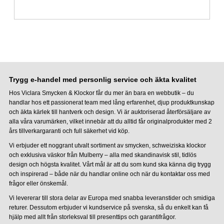
Trygg e-handel med personlig service och äkta kvalitet
Hos Viclara Smycken & Klockor får du mer än bara en webbutik – du
handlar hos ett passionerat team med lång erfarenhet, djup produktkunskap
och äkta kärlek till hantverk och design. Vi är auktoriserad återförsäljare av
alla våra varumärken, vilket innebär att du alltid får originalprodukter med 2
års tillverkargaranti och full säkerhet vid köp.
Vi erbjuder ett noggrant utvalt sortiment av smycken, schweiziska klockor
och exklusiva väskor från Mulberry – alla med skandinavisk stil, tidlös
design och högsta kvalitet. Vårt mål är att du som kund ska känna dig trygg
och inspirerad – både när du handlar online och när du kontaktar oss med
frågor eller önskemål.
Vi levererar till stora delar av Europa med snabba leveranstider och smidiga
returer. Dessutom erbjuder vi kundservice på svenska, så du enkelt kan få
hjälp med allt från storleksval till presenttips och garantifrågor.