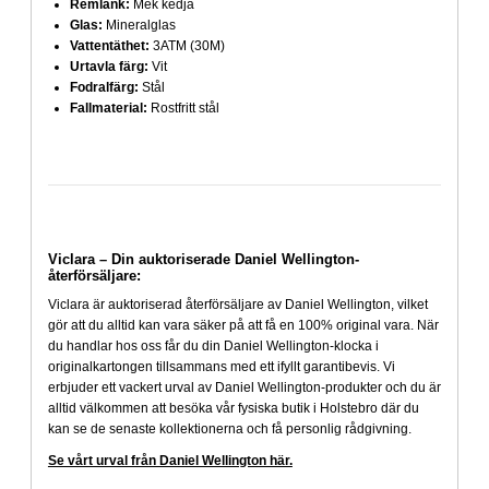
Remlänk:
Mek kedja
Glas:
Mineralglas
Vattentäthet:
3ATM (30M)
Urtavla färg:
Vit
Fodralfärg:
Stål
Fallmaterial:
Rostfritt stål
Viclara – Din auktoriserade Daniel Wellington-
återförsäljare:
Viclara är auktoriserad återförsäljare av Daniel Wellington, vilket
gör att du alltid kan vara säker på att få en 100% original vara. När
du handlar hos oss får du din Daniel Wellington-klocka i
originalkartongen tillsammans med ett ifyllt garantibevis. Vi
erbjuder ett vackert urval av Daniel Wellington-produkter och du är
alltid välkommen att besöka vår fysiska butik i Holstebro där du
kan se de senaste kollektionerna och få personlig rådgivning.
Se vårt urval från Daniel Wellington här.